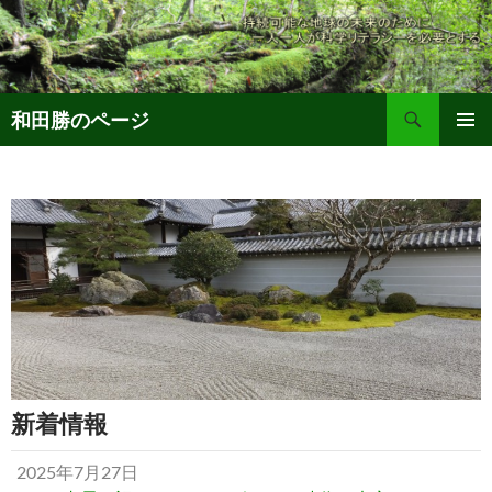
コ
ン
テ
ン
検
ツ
和田勝のページ
索
へ
メインメ
ス
ニュー
キ
トップページ
ッ
プ
新着情報
2025年7月27日