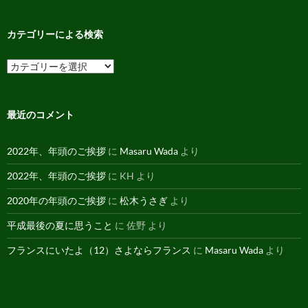
ア
ー
カ
カテゴリーによる検索
イ
ブ
カ
テ
ゴ
リ
ー
最近のコメント
に
よ
る
2022年、年頭のご挨拶
に
Masaru Wada
より
検
索
2022年、年頭のご挨拶
に
KH
より
2020年の年頭のご挨拶
に
松木うさぎ
より
平成最後の夏に思うこと
に
佐野
より
フランスにいたよ（12）さよならフランス
に
Masaru Wada
より